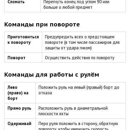
Сломать
Перегнуть конец под углом 90 или
больше о любой предмет
Команды при повороте
Приготовиться
Предупредить всех о предстоящем
к повороту
повороте (в том числе пассажиров для
защиты от удара гиком)
Поворот
Осуществить действия по повороту
Команды для работы с рулём
Лево
Положить руль на левый (правый) борт до
(право) на
отказа
борт
Прямо руль
Расположить руль в диаметральной
плоскости яхты
Одерживай
Перо руля положить в сторону, обратную
повороту, чтобы уменшить скорость