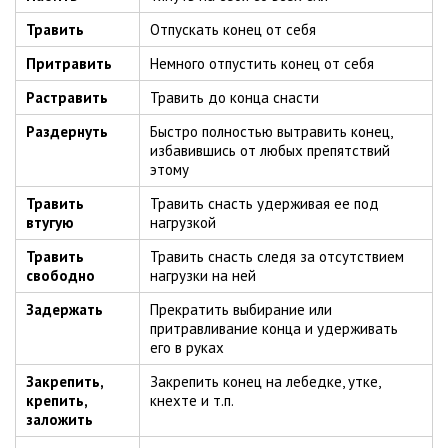
Травить
Отпускать конец от себя
Притравить
Немного отпустить конец от себя
Растравить
Травить до конца снасти
Раздернуть
Быстро полностью вытравить конец,
избавившись от любых препятствий
этому
Травить
Травить снасть удерживая ее под
втугую
нагрузкой
Травить
Травить снасть следя за отсутствием
свободно
нагрузки на ней
Задержать
Прекратить выбирание или
притравливание конца и удерживать
его в руках
Закрепить,
Закрепить конец на лебедке, утке,
крепить,
кнехте и т.п.
заложить