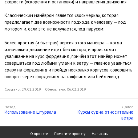
скорости (ускорения и остановки) и направления движения.
Классическим манёвром является «восьмерка», которая
предполагает две возможности подхода к человеку — под
мотором и, если это не получается, под парусом:
Более простая (и быстрая) версия этого манёвра — когда
изначально движение идет без мотора, и происходит
уваливание на курс фордевинд, причём этот манёвр может
совершаться под любыми углами к ветру — главное увалиться
сразу на фордевинд и пройдя несколько корпусов, совершить
поворот через фордевинд на галфвинд или бейдевинд:
Создано:
29.01.2019
Обновлено:
06.02.2019
Назад
Далее
Использование штурвала
Курсы судна относительно
ветра
О проекте
Помогите проекту
Написать