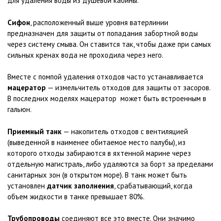
для удаления воды из душевой кабины.
Сифон
, расположенный выше уровня ватерлинии
предназначен для защиты от попадания забортной воды
через систему смыва. Он ставится так, чтобы даже при самых
сильных кренах вода не проходила через него.
Вместе с помпой удаления отходов часто устанавливается
мацератор
— измельчитель отходов для защиты от засоров.
В последних моделях мацератор может быть встроенным в
гальюн.
Приемный танк
— накопитель отходов с вентиляцией
(выведенной в наименее обитаемое место палубы), из
которого отходы забираются в яхтенной марине через
отдельную магистраль, либо удаляются за борт за пределами
санитарных зон (в открытом море). В танк может быть
установлен
датчик заполнения
, срабатывающий, когда
объем жидкости в танке превышает 80%.
Трубопроводы
соединяют все это вместе. Они значимо