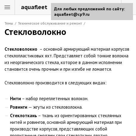
aquafleet
Для любых предложений по сайту:
aquafleet@cp9.ru
Темы
/
Техническое обслуживание и ремонт
/
Стекловолокно
Стекловолокно
– основной армирующий материал корпусов
стеклопластиковых яхт. Представляет собой тонкие волокна
из неорганического стекла, которое в данном исполнении
становится очень прочным и при изгибе не ломается.
Стекловолокно производится в следующих видах:
Нити
– набор переплетенных волокон.
Ровинги
— жгуты из стекловолокна.
Стеклоткань
– ткань из ориентированных стеклянных
нитей и ровингов, основной армирующий материал при
производстве корпусов, представляющих собой
пропитанные смолами слои стеклоткани, плотно