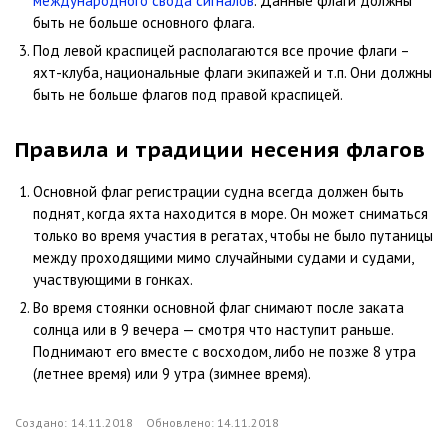
международного свода сигналов
. Данные флаги должны
быть не больше основного флага.
Под левой краспицей располагаются все прочие флаги –
яхт-клуба, национальные флаги экипажей и т.п. Они должны
быть не больше флагов под правой краспицей.
Правила и традиции несения флагов
Основной флаг регистрации судна всегда должен быть
поднят, когда яхта находится в море. Он может сниматься
только во время участия в регатах, чтобы не было путаницы
между проходящими мимо случайными судами и судами,
участвующими в гонках.
Во время стоянки основной флаг снимают после заката
солнца или в 9 вечера — смотря что наступит раньше.
Поднимают его вместе с восходом, либо не позже 8 утра
(летнее время) или 9 утра (зимнее время).
Создано:
14.11.2018
Обновлено:
14.11.2018