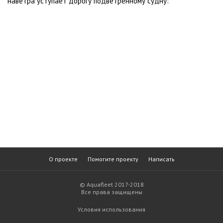
наветра уступает дорогу подветренному судну:
О проекте
Помогите проекту
Написать
© Aquafleet 2017-2018
Все права защищены
Условия использования