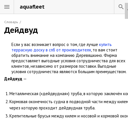
aquafleet
Словарь
/
Дейдвуд
Если у вас возникает вопрос о том, где лучше
купить
террасную доску в спб от производителя
, то вам стоит
обратить внимание на компанию Деревяшкино. Фирма
предоставляет выгодные условия сотрудничества для всех
клиентов, независимо от размеров поставки. Выгодные
условия сотрудничества являются большим преимуществом.
Дейдвуд
—
Металлическая
(«дейдвудная»)
труба
,
в
которую
заключён
ко
Кормовая
оконечность
судна
в
подводной
части
между
киле
через которую проходит дейдвудная труба.
Крепительные
брусья
между
килем
и
носовой
и
кормовой
око