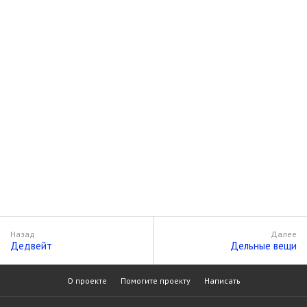
Назад
Далее
Дедвейт
Дельные вещи
О проекте
Помогите проекту
Написать